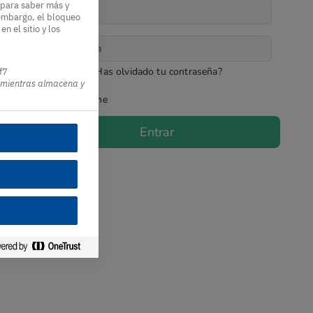
 para saber más y
embargo, el bloqueo
n el sitio y los
¿Has olvidado tu contraseña?
f7
co mientras almacena y
Recuerdame
Entrar