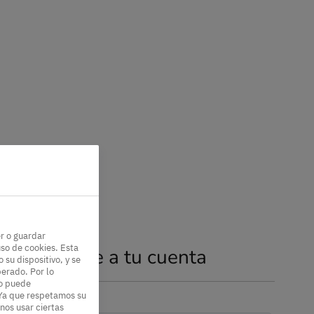
er o guardar
so de cookies. Esta
Accede a tu cuenta
su dispositivo, y se
perado. Por lo
ro puede
Ya que respetamos su
nos usar ciertas