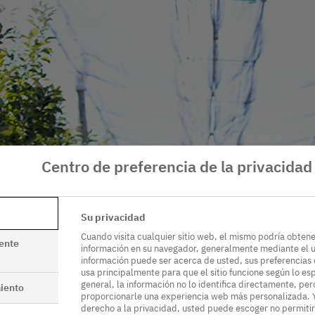
Centro de preferencia de la privacidad
Su privacidad
Cuando visita cualquier sitio web, el mismo podría obten
ente
información en su navegador, generalmente mediante el u
información puede ser acerca de usted, sus preferencias o 
usa principalmente para que el sitio funcione según lo es
general, la información no lo identifica directamente, pe
iento
proporcionarle una experiencia web más personalizada. 
derecho a la privacidad, usted puede escoger no permitir