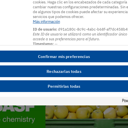
cookies. Haga clic en los encabezados de cada categoría
cambiar nuestras configuraciones predeterminadas. Sin 
de algunos tipos de cookies puede afectar su experiencia e
servicios que podemos ofrecer.
Más información
ID de usuario:
d91a180c-8c9c-4abc-b68f-af7dc458b4
Este ID de usuario se utilizará como un identificador úni
accede a sus preferencias para el futuro.
Timestamp:
--
Confirmar mis preferencias
Rechazarlas todas
Permitirlas todas